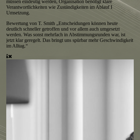
müssen eindeutig werden, Organisation benötigt klare
Verantwortlichkeiten wie Zuständigkeiten im Ablauf I
Umsetzung.
Bewertung von T. Smith
„Entscheidungen können heute
deutlich schneller getroffen und vor allem auch umgesetzt
werden. Was sonst mehrfach in Abstimmungsrunden war, ist
jetzt klar geregelt. Das bringt uns spürbar mehr Geschwindigkeit
im Alltag.“