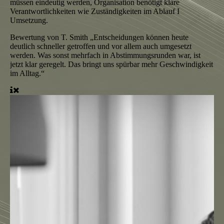
müssen eindeutig werden, Organisation benötigt klare
Verantwortlichkeiten wie Zuständigkeiten im Ablauf I
Umsetzung.
Bewertung von T. Smith
„Entscheidungen können heute
deutlich schneller getroffen und vor allem auch umgesetzt
werden. Was sonst mehrfach in Abstimmungsrunden war, ist
jetzt klar geregelt. Das bringt uns spürbar mehr Geschwindigkeit
im Alltag.“